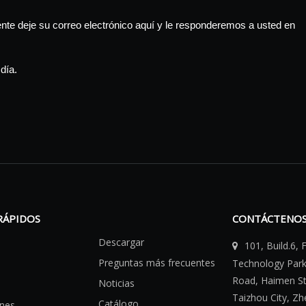
te deje su correo electrónico aquí y le responderemos a usted en
día.
RÁPIDOS
CONTÁCTENO
Descargar
101, Build.6,

Preguntas más frecuentes
Technology Par
Road, Haimen Str
Noticias
Taizhou City, Zh
Catálogo
ones