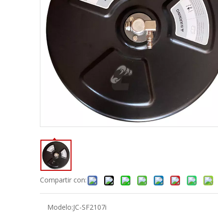
Compartir con:
Modelo:
JC-SF2107i