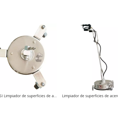
4000PSI Limpiador de superficies de acero inoxidable con lavadora de alta presión de 8 pulgadas