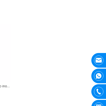
Limpiador de superficies de acero inoxidable con lavadora de alta presión 5000PSI de 20 pulgadas