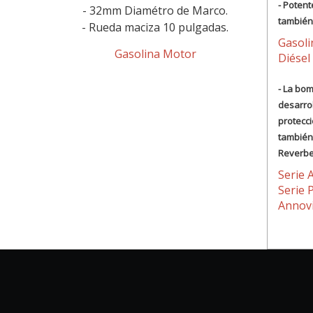
- Potent
- 32mm Diamétro de Marco.
también
- Rueda maciza 10 pulgadas.
Gasol
Gasolina Motor
Diésel
- La bo
desarrol
protecci
también
Reverbe
Serie 
Serie 
Annovi