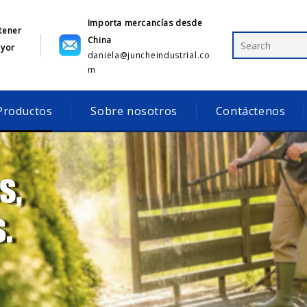
Importa mercancías desde
tener
China
ayor
daniela@juncheindustrial.co
1
m
Productos
Sobre nosotros
Contáctenos