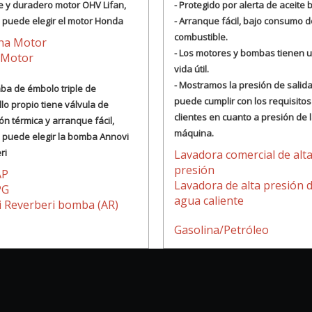
e y duradero motor OHV Lifan,
- Protegido por alerta de aceite 
 puede elegir el motor Honda
- Arranque fácil, bajo consumo d
combustible.
ina Motor
- Los motores y bombas tienen u
 Motor
vida útil.
- Mostramos la presión de salida
mba de émbolo triple de
puede cumplir con los requisitos
lo propio tiene válvula de
clientes en cuanto a presión de 
ón térmica y arranque fácil,
máquina.
 puede elegir la bomba Annovi
ri
Lavadora comercial de alt
presión
AP
Lavadora de alta presión 
PG
agua caliente
 Reverberi bomba (AR)
Gasolina/Petróleo