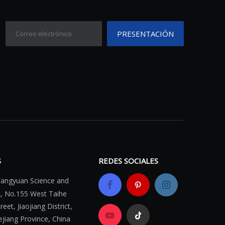
PRESENTACIÓN
S
REDES SOCIALES
 Fangyuan Science
and
k, No.155 West
Taihe
eet, Jiaojiang
District,
ejiang Province, China