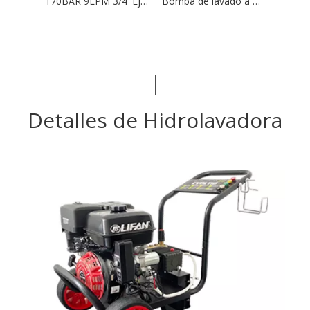
170BAR 9LPM 3/4' Eje Lavadora de alta presión Bomba de flujo axial Horizontal
Bomba de lavado a presión horizontal con cabeza de aluminio de eje de 2500PSI 2.4GPM 3/4'
Detalles de Hidrolavadora