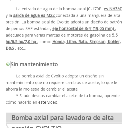
La entrada de agua de la bomba axial JC-170P
es NH3/4'
y la
salida de agua es M22
conectada a una manguera de alta
presión. La bomba axial de Cvoltio adopta un diseño de patrón
de pernos SAE estándar,
eje horizontal de 3/4' (19,05 mm)
,
adecuada para varias marcas de motores de gasolina de
5,5
hp/6,5 hp/7,0 hp
, como:
Honda, Lifan, Rato, Simpson, Kohler,
B&S
, etc...
Sin mantenimiento
La bomba axial de Cvoltio adopta un diseño sin
mantenimiento que no requiere cambios de aceite, lo que le
ahorra la molestia de cambiar el aceite.
* Si aún deseas cambiar el aceite de tu bomba, aprende
cómo hacerlo en
este video
.
Bomba axial para lavadora de alta