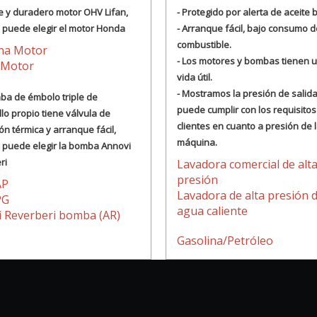
e y duradero motor OHV Lifan,
- Protegido por alerta de aceite 
 puede elegir el motor Honda
- Arranque fácil, bajo consumo d
combustible.
ina Motor
- Los motores y bombas tienen u
 Motor
vida útil.
- Mostramos la presión de salida
mba de émbolo triple de
puede cumplir con los requisitos
lo propio tiene válvula de
clientes en cuanto a presión de 
ón térmica y arranque fácil,
máquina.
 puede elegir la bomba Annovi
ri
Lavadora comercial de alt
presión
AP
Lavadora de alta presión 
PG
agua caliente
 Reverberi bomba (AR)
Gasolina/Petróleo