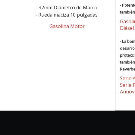
- Potent
- 32mm Diamétro de Marco.
también
- Rueda maciza 10 pulgadas.
Gasol
Gasolina Motor
Diésel
- La bo
desarrol
protecci
también
Reverbe
Serie 
Serie 
Annovi