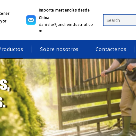
Importa mercancías desde
tener
China
ayor
daniela@juncheindustrial.co
1
m
Productos
Sobre nosotros
Contáctenos