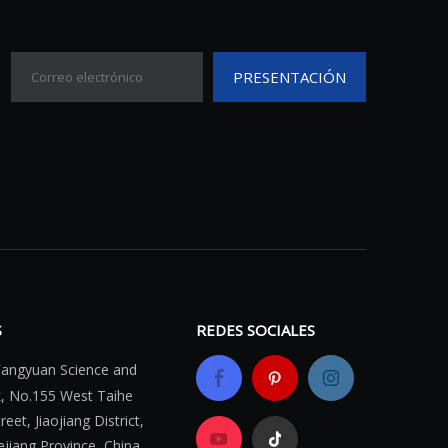
PRESENTACIÓN
S
REDES SOCIALES
 Fangyuan Science
and
k, No.155 West
Taihe
eet, Jiaojiang
District,
ejiang Province, China