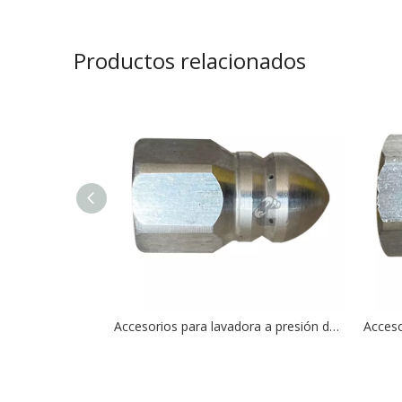
Productos relacionados
Accesorios para lavadora a presión de 4000PSI, boquillas de chorro de drenaje de alcantarillado de 1/4 pulgadas con 1 delantero y 6 traseros