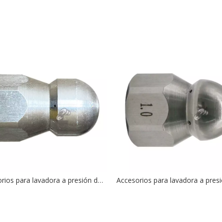
Accesorios para lavadora a presión de 4000PSI, boquilla de chorro de 1/4 pulgadas con 1 delantero y 3 traseros