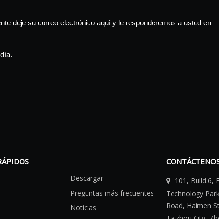
te deje su correo electrónico aquí y le responderemos a usted en
día.
RÁPIDOS
CONTÁCTENO
Descargar
101, Build.6,

Preguntas más frecuentes
Technology Par
Road, Haimen Str
Noticias
Taizhou City, Zh