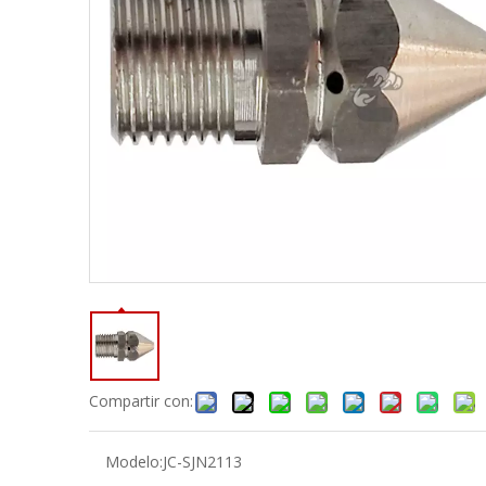
Compartir con:
Modelo:
JC-SJN2113