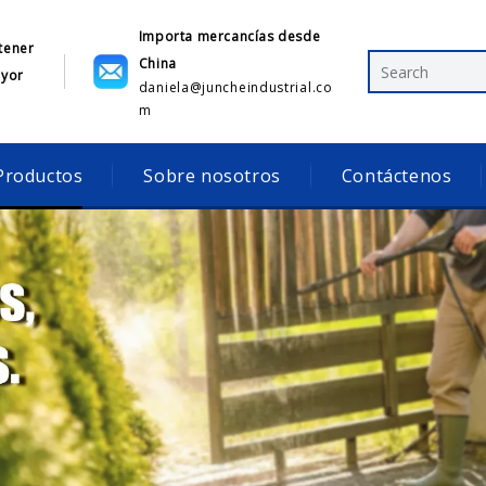
Importa mercancías desde
tener
China
ayor
daniela@juncheindustrial.co
1
m
Productos
Sobre nosotros
Contáctenos