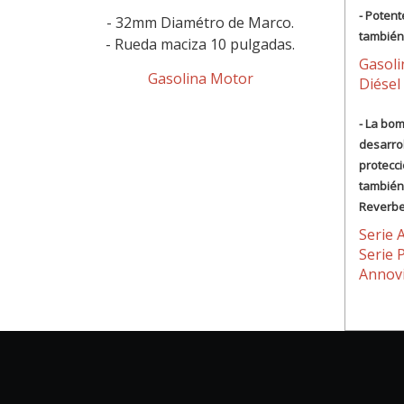
- Potent
- 32mm Diamétro de Marco.
también
- Rueda maciza 10 pulgadas.
Gasol
Gasolina Motor
Diésel
- La bo
desarrol
protecci
también
Reverbe
Serie 
Serie 
Annovi