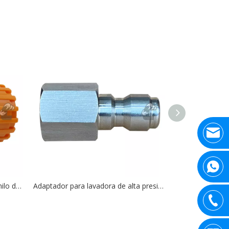
3/4 'EE. UU. Conjunto de hilo de hilo de plástico Conectores de agua rápida ID de 14 mm
Adaptador para lavadora de alta presión, Material de acero inoxidable, enchufe QD de 1/4'F a 1/4'