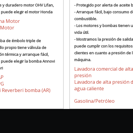
e y duradero motor OHV Lifan,
- Protegido por alerta de aceite 
 puede elegir el motor Honda
- Arranque fácil, bajo consumo d
combustible.
ina Motor
- Los motores y bombas tienen u
 Motor
vida útil.
- Mostramos la presión de salida
mba de émbolo triple de
puede cumplir con los requisitos
lo propio tiene válvula de
clientes en cuanto a presión de 
ón térmica y arranque fácil,
máquina.
 puede elegir la bomba Annovi
ri
Lavadora comercial de alt
presión
AP
Lavadora de alta presión 
PG
agua caliente
 Reverberi bomba (AR)
Gasolina/Petróleo