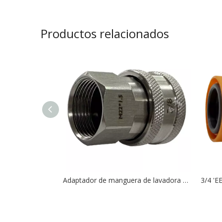
Productos relacionados
Adaptador de manguera de lavadora de alta presión M22F * 1,5-14 a conector QD de 3/8'