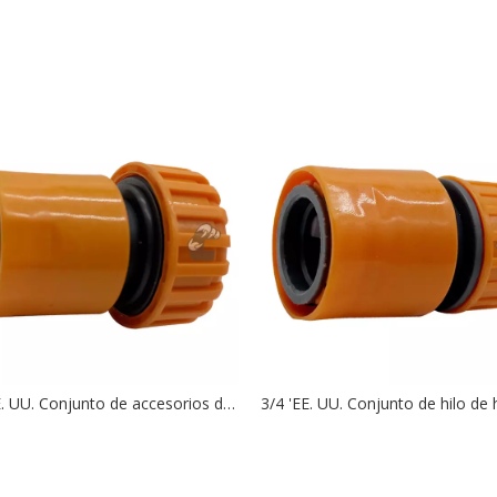
3/4 'EE. UU. Conjunto de accesorios de hilo de plástico Conectores rápidos de manguera de agua ID de 19 mm