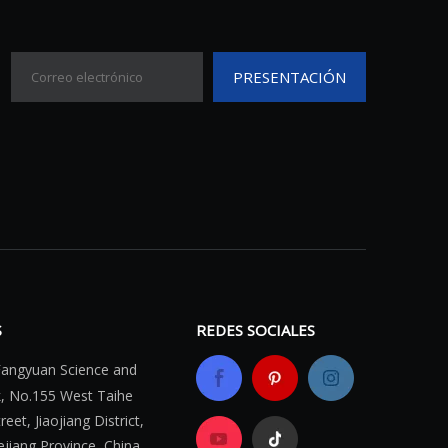
PRESENTACIÓN
S
REDES SOCIALES
 Fangyuan Science
and
k, No.155 West
Taihe
eet, Jiaojiang
District,
ejiang Province, China