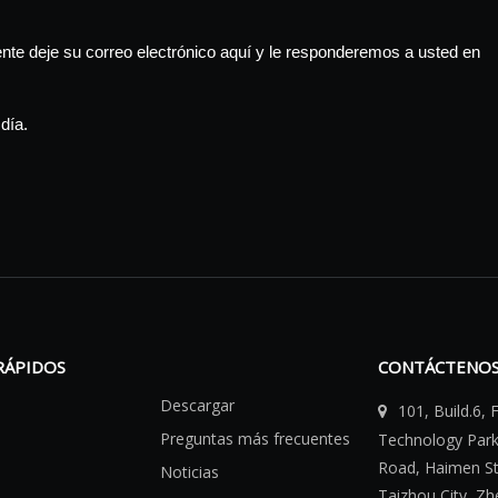
te deje su correo electrónico aquí y le responderemos a usted en
día.
RÁPIDOS
CONTÁCTENO
Descargar
101, Build.6,

Preguntas más frecuentes
Technology Par
Road, Haimen Str
Noticias
Taizhou City, Zh