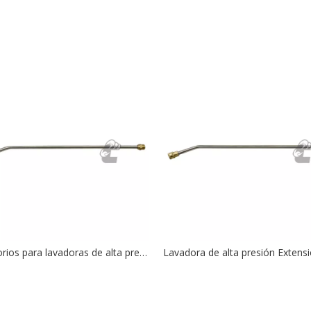
Accesorios para lavadoras de alta presión, lanza con varilla curva de 120 grados, rosca M22, 25050