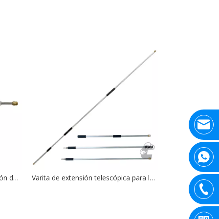
Lavadora de alta presión Extensión de lanza universal M22 a conector rápido de 1/4 pulgada
Varita de extensión telescópica para lavadora de alta presión 4000PSI, 9 PIES