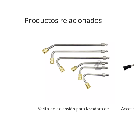
Productos relacionados
Varita de extensión para lavadora de alta presión, 4000 PSI, kit de varilla curvada de 30°,90°,120°, conexión rápida de 1/4''