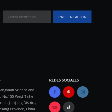
PRESENTACIÓN
S
REDES SOCIALES
 Fangyuan Science
and
k, No.155 West
Taihe
eet, Jiaojiang
District,
ejiang Province, China