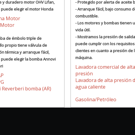
e y duradero motor OHV Lifan,
- Protegido por alerta de aceite 
 puede elegir el motor Honda
- Arranque fácil, bajo consumo d
combustible.
ina Motor
- Los motores y bombas tienen u
 Motor
vida útil.
- Mostramos la presión de salida
mba de émbolo triple de
puede cumplir con los requisitos
lo propio tiene válvula de
clientes en cuanto a presión de 
ón térmica y arranque fácil,
máquina.
 puede elegir la bomba Annovi
ri
Lavadora comercial de alt
presión
AP
Lavadora de alta presión 
PG
agua caliente
 Reverberi bomba (AR)
Gasolina/Petróleo