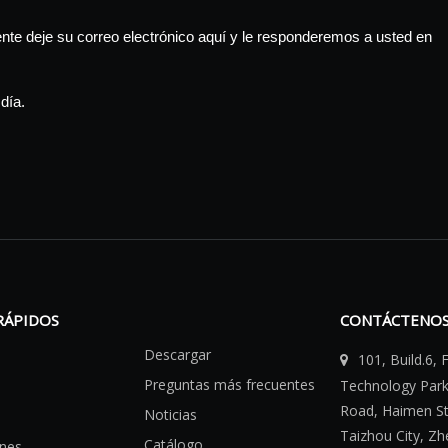
te deje su correo electrónico aquí y le responderemos a usted en
día.
RÁPIDOS
CONTÁCTENO
Descargar
101, Build.6,

Preguntas más frecuentes
Technology Par
Road, Haimen Str
Noticias
Taizhou City, Zh
Catálogo
ones