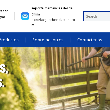
Importa mercancías desde
tener
China
ayor
daniela@juncheindustrial.co
1
m
Productos
Sobre nosotros
Contáctenos