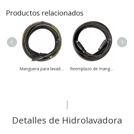
Productos relacionados
Manguera para lavadora de alta presión de 8 mm de diámetro, doble capa, presión máxima 48 MPA con rosca M22
Reemplazo de manguera de lavadora de alta presión de 6 mm, 4000 PSI con rosca hembra M22
Detalles de Hidrolavadora