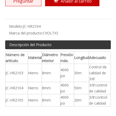
Preguntar
Añadir al carrito
Modelo:
JC-HR2104
Marca del producto:
CVOLTIO
Descripción del Producto
Número de
Diámetro
Presión
Material
Longitud
Adecuado
artículo.
interior
máx.
Control de
4000
JC-HR2103
Hierro
8mm
30m
calidad de
psi
3/8'
4000
3/8'control
JC-HR2104
Hierro
8mm
50m
psi
de calidad
4000
3/8'control
JC-HR2105
Hierro
8mm
20m
psi
de calidad