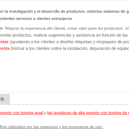
 la investigación y el desarrollo de productos, estrictos sistemas de 
celentes servicios a clientes extranjeros.
de 'Mejorar la experiencia del cliente, crear valor para los productos
sentar productos, realizar sugerencias y asistencia en función de las
entas
(ayudando a los clientes a diseñar etiquetas y empaques de pr
venta
(instruir a los clientes sobre la instalación, depuración de equi
es
 presión con bomba axial
y
las lavadoras de alta presión con bomba de 
flujo utilizados por las máquinas y los escenarios de uso
: