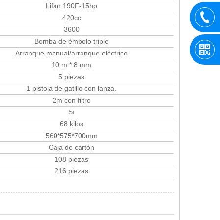
Lifan 190F-15hp
420cc
3600
Bomba de émbolo triple
Arranque manual/arranque eléctrico
10 m * 8 mm
5 piezas
1 pistola de gatillo con lanza.
2m con filtro
Sí
68 kilos
560*575*700mm
Caja de cartón
108 piezas
216 piezas