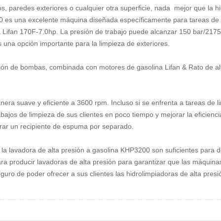
s, paredes exteriores o cualquier otra superficie, nada
mejor que la h
00 es una excelente máquina diseñada específicamente para tareas de 
a Lifan 170F-7.0hp. La presión de trabajo puede alcanzar 150 bar/2175 
s una opción importante para la limpieza de exteriores.
n de bombas, combinada con motores de gasolina Lifan & Rato de al
a suave y eficiente a 3600 rpm. Incluso si se enfrenta a tareas de lim
rabajos de limpieza de sus clientes en poco tiempo y mejorar la eficien
arar un recipiente de espuma por separado.
a lavadora de alta presión a gasolina KHP3200 son suficientes para 
ara producir lavadoras de alta presión para garantizar que las máquinas
eguro de poder ofrecer a sus clientes las hidrolimpiadoras de alta pre