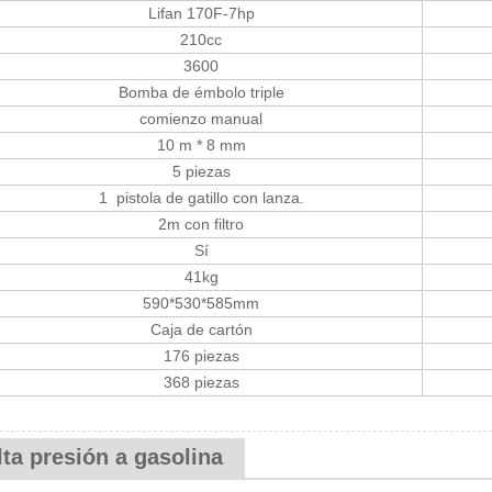
Lifan 170F-7hp
210cc
3600
Bomba de émbolo triple
comienzo manual
10 m * 8 mm
5 piezas
1 pistola de gatillo con lanza.
2m con filtro
Sí
41kg
590*530*585mm
Caja de cartón
176 piezas
368 piezas
lta presión a gasolina