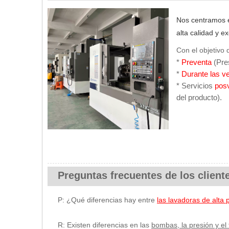
Nos centramos en
alta calidad y ex
Con el objetivo 
*
Preventa
(Pre
*
Durante las v
* Servicios
pos
del producto).
Preguntas frecuentes de los client
P: ¿Qué diferencias hay entre
las lavadoras de alta
R: Existen diferencias en las
bombas, la presión y el 