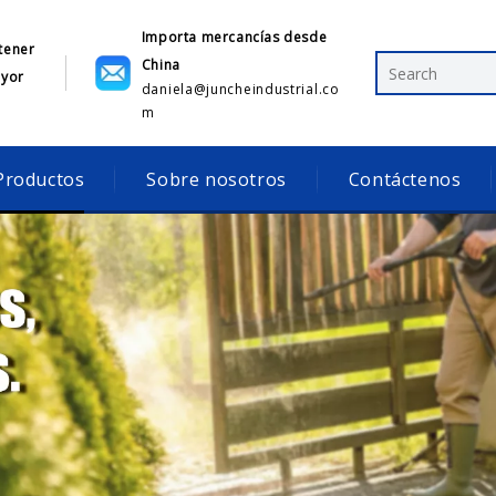
Importa mercancías desde
tener
China
ayor
daniela@juncheindustrial.co
1
m
Productos
Sobre nosotros
Contáctenos