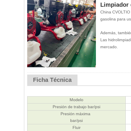
Limpiador 
China CVOLTIO e
gasolina para u
Además, también 
Las hidrolimpiad
mercado.
Ficha Técnica
Modelo
Presión de trabajo bar/psi
Presión máxima
bar/psi
Fluir